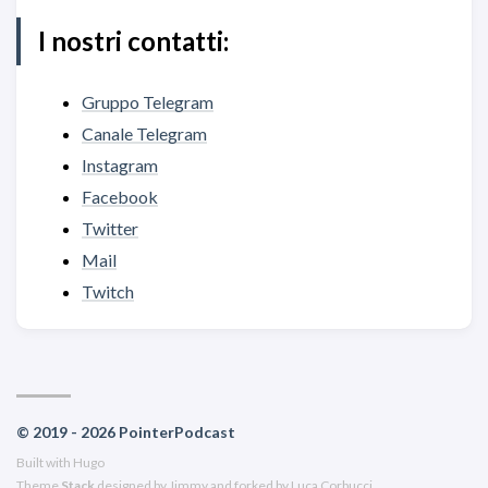
I nostri contatti:
Gruppo Telegram
Canale Telegram
Instagram
Facebook
Twitter
Mail
Twitch
© 2019 - 2026 PointerPodcast
Built with
Hugo
Theme
Stack
designed by
Jimmy
and forked by Luca Corbucci