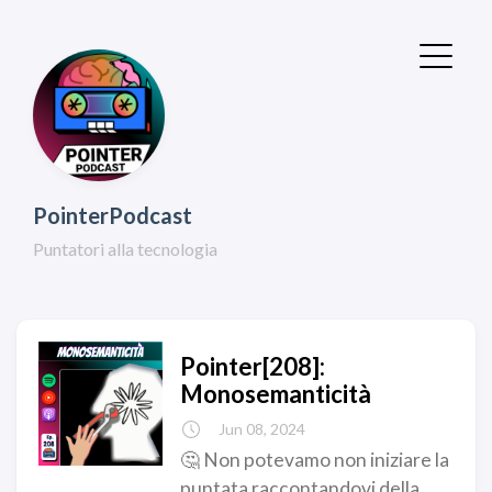
PointerPodcast
Puntatori alla tecnologia
Pointer[208]:
Monosemanticità
Jun 08, 2024
🤔 Non potevamo non iniziare la
puntata raccontandovi della