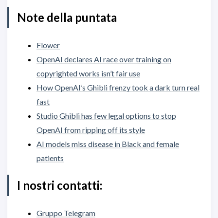
Note della puntata
Flower
OpenAI declares AI race over training on
copyrighted works isn’t fair use
How OpenAI’s Ghibli frenzy took a dark turn real
fast
Studio Ghibli has few legal options to stop
OpenAI from ripping off its style
AI models miss disease in Black and female
patients
I nostri contatti:
Gruppo Telegram