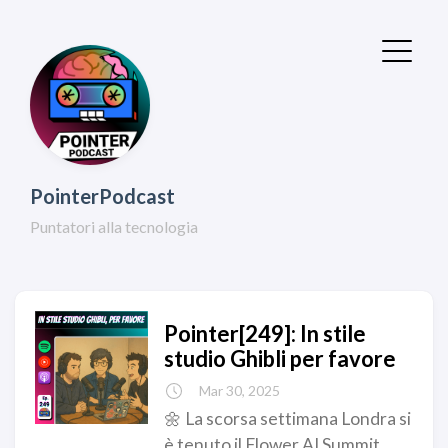
PointerPodcast
Puntatori alla tecnologia
Pointer[249]: In stile
studio Ghibli per favore
Mar 30, 2025
🌼 La scorsa settimana Londra si
è tenuto il Flower AI Summit