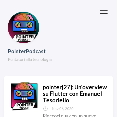
PointerPodcast
Puntatori alla tecnologia
pointer[27]: Un'overview
su Flutter con Emanuel
Tesoriello
Nov 06, 2020
Rieccoci qua con un nuovo