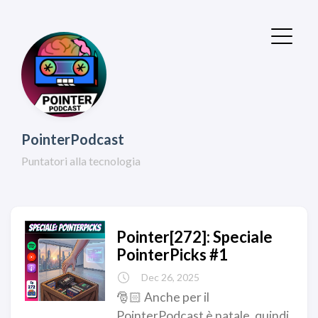
PointerPodcast
Puntatori alla tecnologia
Pointer[272]: Speciale
PointerPicks #1
Dec 26, 2025
🎅🏻 Anche per il
PointerPodcast è natale, quindi