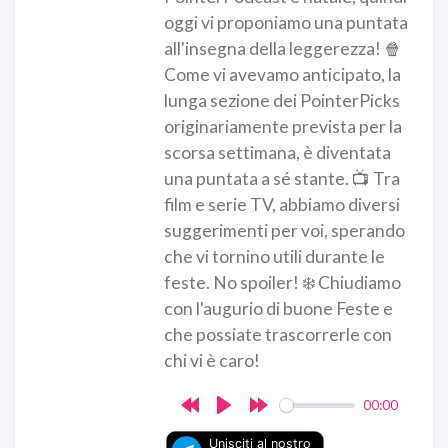
oggi vi proponiamo una puntata
all'insegna della leggerezza! 🍿
Come vi avevamo anticipato, la
lunga sezione dei PointerPicks
originariamente prevista per la
scorsa settimana, è diventata
una puntata a sé stante. 📺 Tra
film e serie TV, abbiamo diversi
suggerimenti per voi, sperando
che vi tornino utili durante le
feste. No spoiler! ❄️ Chiudiamo
con l'augurio di buone Feste e
che possiate trascorrerle con
chi vi è caro!
00:00
Rewind
Play
Forward