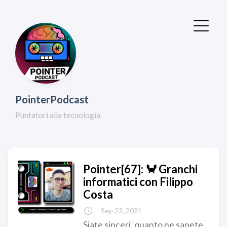
PointerPodcast
Puntatori alla tecnologia
Pointer[67]: 🦀 Granchi
informatici con Filippo
Costa
Sep 22, 2021
Siate sinceri, quanto ne sapete