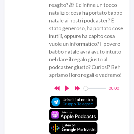
reagito? 🎁 Ed infine un tocco
natalizio: cosa ha portato babbo
natale ai nostri podcaster? È
stato generoso, ha portato cose
inutili, oppure ha capito cosa
vuole un informatico? Il povero
babbo natale avrà avuto intuito
nel dare il regalo giusto al
podcaster giusto? Curiosi? Beh
apriamo i loro regali e vedremo!
00:00
Rewind
Play
Forward
10s
10s